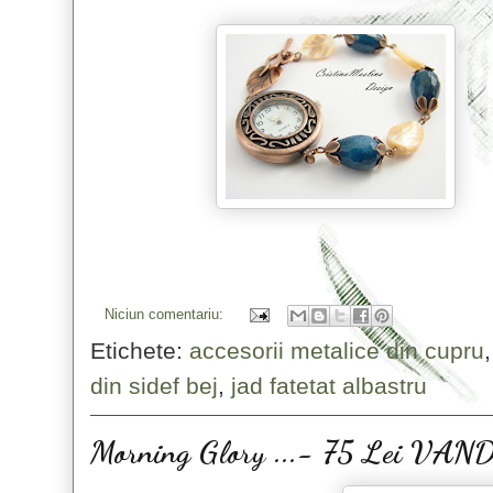
Niciun comentariu:
Etichete:
accesorii metalice din cupru
din sidef bej
,
jad fatetat albastru
Morning Glory ...- 75 Lei VA