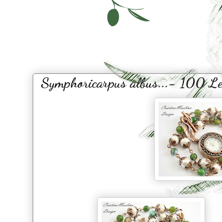
Symphoricarpus albus...- 100