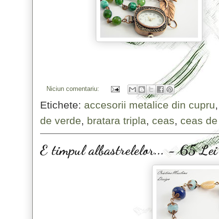
Niciun comentariu:
Etichete:
accesorii metalice din cupru
de verde
,
bratara tripla
,
ceas
,
ceas d
E timpul albastrelelor... - 65