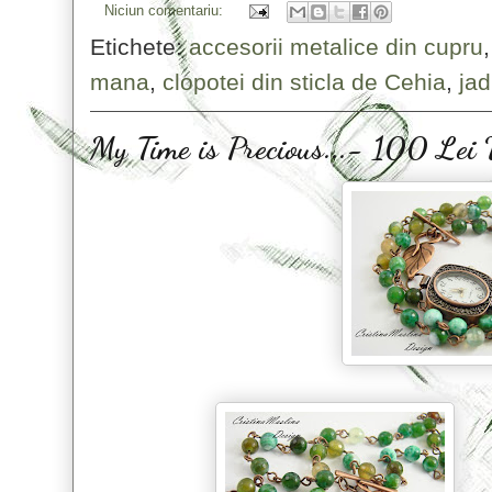
Niciun comentariu:
Etichete:
accesorii metalice din cupru
mana
,
clopotei din sticla de Cehia
,
jad
My Time is Precious...- 100 L