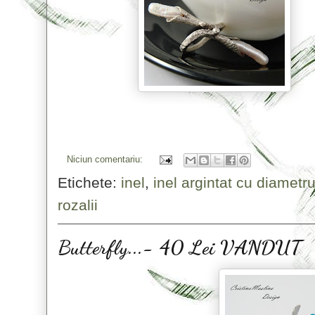
Niciun comentariu:
Etichete:
inel
,
inel argintat cu diamet
rozalii
Butterfly...- 40 Lei VANDUT