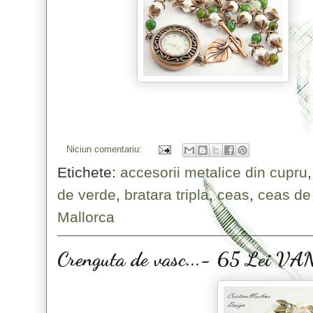
Niciun comentariu:
Etichete:
accesorii metalice din cupru
de verde
,
bratara tripla
,
ceas
,
ceas d
Mallorca
Crenguta de vasc...- 65 Lei V