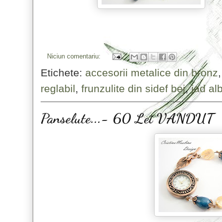
Niciun comentariu:
Etichete:
accesorii metalice din bronz
reglabil
,
frunzulite din sidef bej
,
jad al
Panselute...- 60 Lei VANDUT