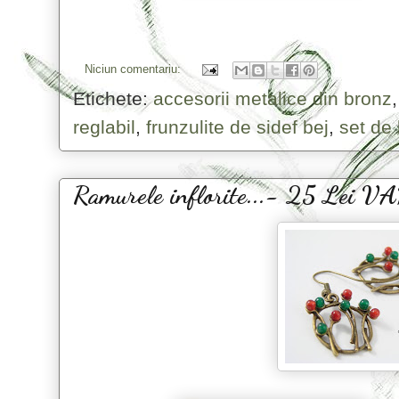
Niciun comentariu:
Etichete:
accesorii metalice din bronz
reglabil
,
frunzulite de sidef bej
,
set de b
Ramurele inflorite...- 25 Lei