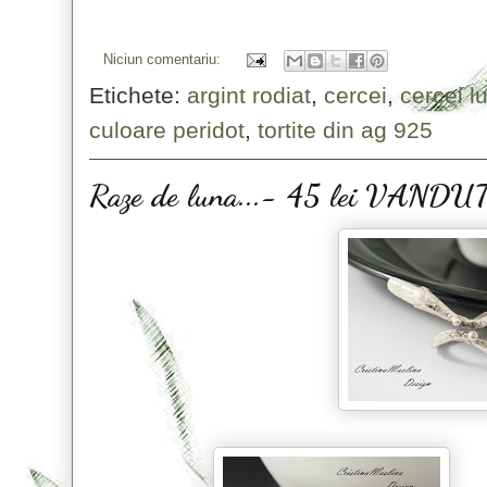
Niciun comentariu:
Etichete:
argint rodiat
,
cercei
,
cercei 
culoare peridot
,
tortite din ag 925
Raze de luna...- 45 lei VANDU