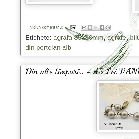
Niciun comentariu:
Etichete:
agrafa 35x80mm
,
agrafe
,
bil
din portelan alb
Din alte timpuri.. - 45 Lei V