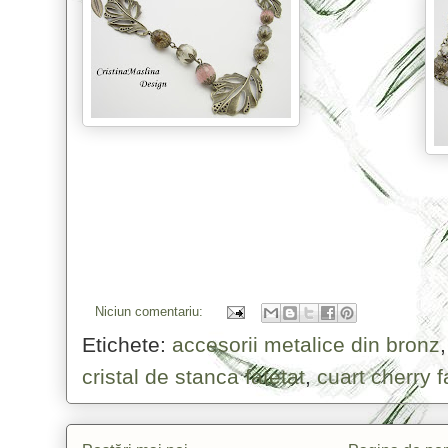
Niciun comentariu:
Etichete:
accesorii metalice din bronz
cristal de stanca fatetat
,
cuart cherry f