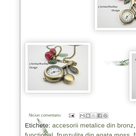
Niciun comentariu:
Etichete:
accesorii metalice din bronz
functional
,
frunzulita din agata moss
,