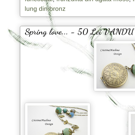
lung din bronz
Spring love... - 50 Lei VANDU