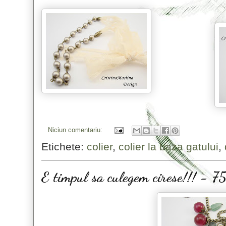
Niciun comentariu:
Etichete:
colier
,
colier la baza gatului
,
E timpul sa culegem cirese!!! 