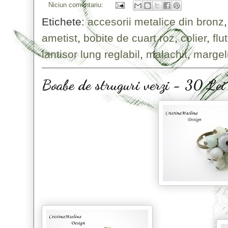
Niciun comentariu:
Etichete:
accesorii metalice din bronz
ametist
,
bobite de cuart roz
,
colier
,
flu
lantisor lung reglabil
,
malachit
,
margel
Boabe de struguri verzi - 30 