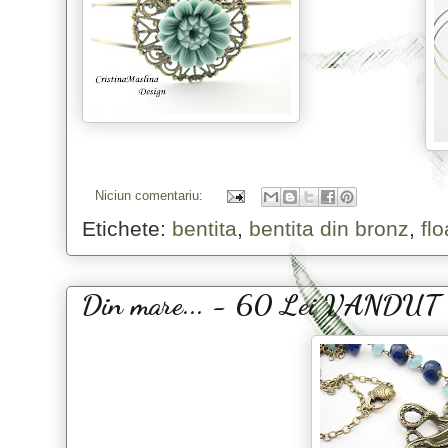
Niciun comentariu:
Etichete:
bentita
,
bentita din bronz
,
fl
Din mare... - 60 Lei VANDUT