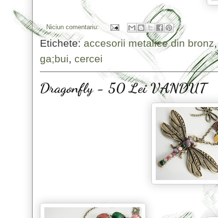
Niciun comentariu:
Etichete:
accesorii metalice din bronz
ga;bui
,
cercei
Dragonfly - 50 Lei VANDUT