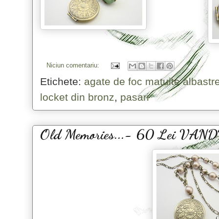
Niciun comentariu:
Etichete:
agate de foc matuite albastr
locket din bronz
,
pasari
Old Memories...- 60 Lei VAN