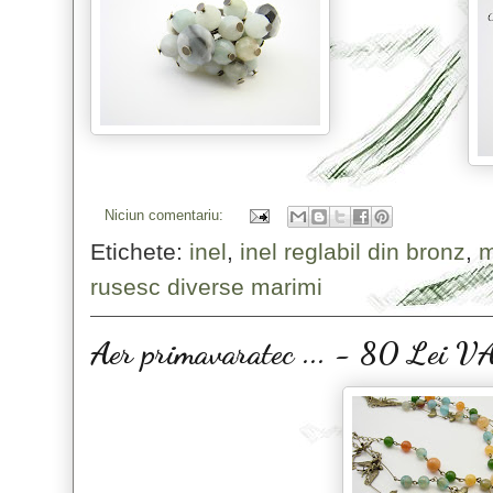
Niciun comentariu:
Etichete:
inel
,
inel reglabil din bronz
,
m
rusesc diverse marimi
Aer primavaratec ... - 80 Lei